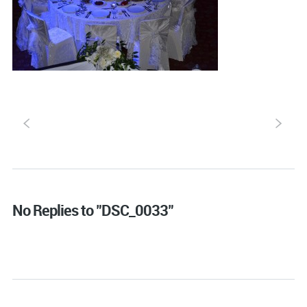
S
s
No Replies to "DSC_0033"