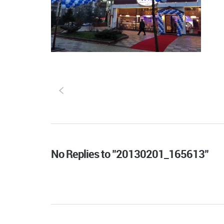
S
No Replies to "20130201_165613"