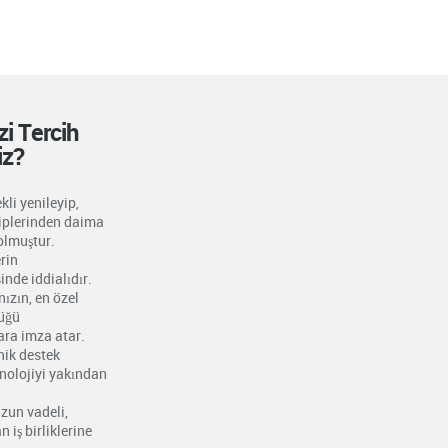
i Tercih
iz?
kli yenileyip,
kiplerinden daima
olmuştur.
erin
nde iddialıdır.
nızın, en özel
tüğü
ra imza atar.
nik destek
nolojiyi yakından
zun vadeli,
iş birliklerine