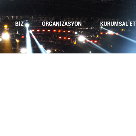
BİZ
ORGANİZASYON
KURUMSAL ET