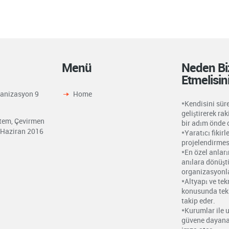
Menü
Neden Biz
Etmelisin
ganizasyon
9
Home
*Kendisini süre
geliştirerek ra
tem, Çevirmen
bir adım önde 
 Haziran 2016
*Yaratıcı fikirl
projelendirmesi
*En özel anları
anılara dönüş
organizasyonla
*Altyapı ve tek
konusunda tek
takip eder.
*Kurumlar ile u
güvene dayanan 